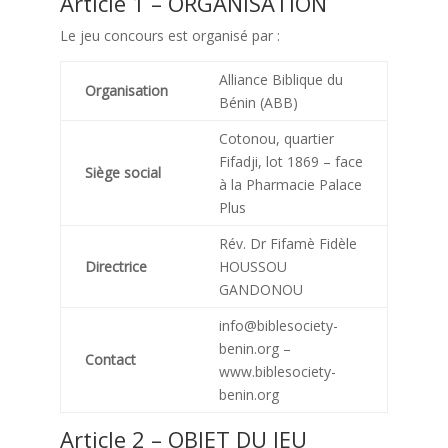
Article 1 – ORGANISATION
Le jeu concours est organisé par :
Alliance Biblique du
Organisation
Bénin (ABB)
Cotonou, quartier
Fifadji, lot 1869 – face
Siège social
à la Pharmacie Palace
Plus
Rév. Dr Fifamè Fidèle
Directrice
HOUSSOU
GANDONOU
info@biblesociety-
benin.org –
Contact
www.biblesociety-
benin.org
Article 2 – OBJET DU JEU