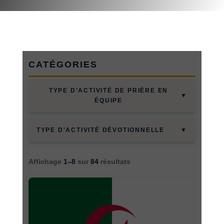
CATÉGORIES
TYPE D’ACTIVITÉ DE PRIÈRE EN
▼
ÉQUIPE
Connaître la nation
▼
TYPE D'ACTIVITÉ DÉVOTIONNELLE
Deux vérités et un mensonge
Affichage
1–8
sur
84
résultats
Anecdote