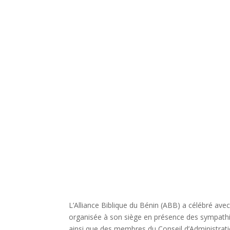
L’Alliance Biblique du Bénin (ABB) a célébré avec
organisée à son siège en présence des sympathisa
ainsi que des membres du Conseil d’Administrati