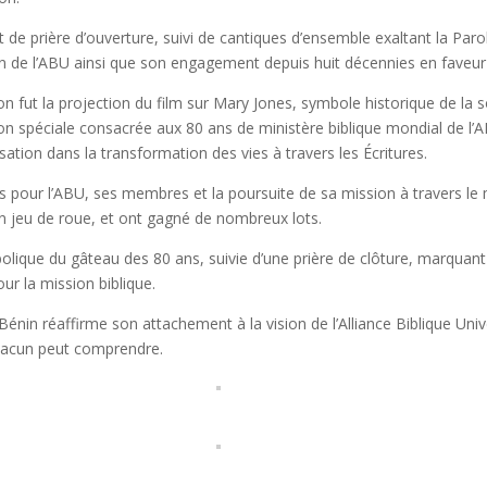
t de prière d’ouverture, suivi de cantiques d’ensemble exaltant la P
on de l’ABU ainsi que son engagement depuis huit décennies en faveur d
fut la projection du film sur Mary Jones, symbole historique de la soi
n spéciale consacrée aux 80 ans de ministère biblique mondial de l’
sation dans la transformation des vies à travers les Écritures.
és pour l’ABU, ses membres et la poursuite de sa mission à travers l
à un jeu de roue, et ont gagné de nombreux lots.
bolique du gâteau des 80 ans, suivie d’une prière de clôture, marq
r la mission biblique.
u Bénin réaffirme son attachement à la vision de l’Alliance Biblique Uni
hacun peut comprendre.