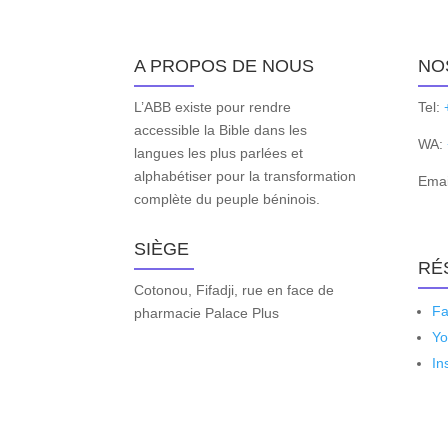
A PROPOS DE NOUS
NO
L’ABB existe pour rendre
Tel:
accessible la Bible dans les
WA:
langues les plus parlées et
alphabétiser pour la transformation
Emai
complète du peuple béninois.
SIÈGE
RÉ
Cotonou, Fifadji, rue en face de
Fa
pharmacie Palace Plus
Yo
In