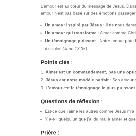
L’amour est au cœur du message de Jésus. Dans c
amour n’est pas basé sur des émotions passagères
Un amour inspiré par Jésus
: Il ne nous dem
Un amour qui transforme
: Aimer comme Christ
Un témoignage puissant
: Notre amour pour le
disciples
(Jean 13:35)
.
Points clés
:
Aimer est un commandement, pas une opti
Jésus est notre modèle parfait
: Son amour s’
L’amour est le témoignage le plus puissant
Questions de réflexion
:
Est-ce que j’aime les autres comme Jésus m’a
Y a-t-il quelqu’un que j’ai du mal à aimer et q
Prière
: