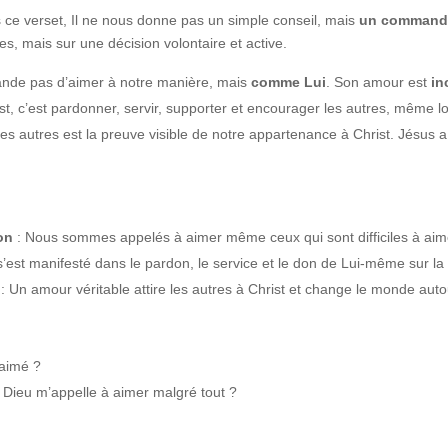
e verset, Il ne nous donne pas un simple conseil, mais
un command
, mais sur une décision volontaire et active.
ande pas d’aimer à notre manière, mais
comme Lui
. Son amour est
in
, c’est pardonner, servir, supporter et encourager les autres, même lors
s autres est la preuve visible de notre appartenance à Christ. Jésus a 
on
: Nous sommes appelés à aimer même ceux qui sont difficiles à aim
est manifesté dans le pardon, le service et le don de Lui-même sur la 
: Un amour véritable attire les autres à Christ et change le monde aut
 aimé ?
ue Dieu m’appelle à aimer malgré tout ?