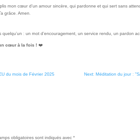
is mon cœur d’un amour sincère, qui pardonne et qui sert sans attendr
 Ta grâce. Amen.
s quelqu’un : un mot d’encouragement, un service rendu, un pardon ac
 cœur à la fois !
❤️
 du mois de Février 2025
Next: Méditation du jour : "S
amps obligatoires sont indiqués avec
*