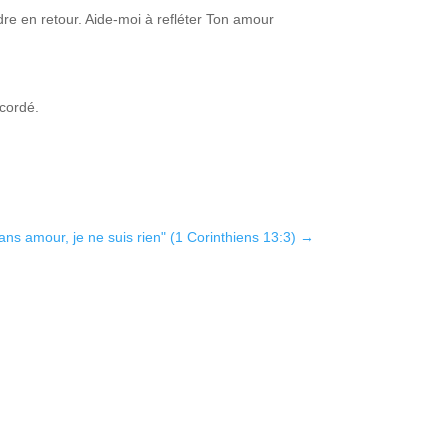
e en retour. Aide-moi à refléter Ton amour
cordé.
ans amour, je ne suis rien" (1 Corinthiens 13:3)
→