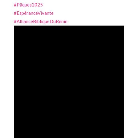
#Pâques2025
#EspéranceVivante
#AllianceBibliqueDuBénin