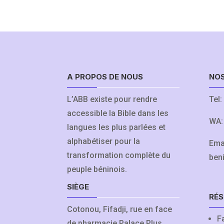
A PROPOS DE NOUS
NO
L’ABB existe pour rendre
Tel:
accessible la Bible dans les
WA
langues les plus parlées et
alphabétiser pour la
Ema
transformation complète du
ben
peuple béninois.
SIÈGE
RÉS
Cotonou, Fifadji, rue en face
F
de pharmacie Palace Plus