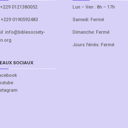
+229 0121380052
Lun – Ven : 8h – 17h
:
+229 0190592483
Samedi: Fermé
il:
info@biblesociety-
Dimanche: Fermé
in.org
Jours fériés: Fermé
EAUX SOCIAUX
acebook
outube
nstagram